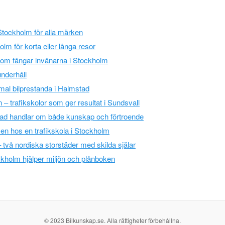
 Stockholm för alla märken
lm för korta eller långa resor
som fångar invånarna i Stockholm
underhåll
imal bilprestanda i Halmstad
 – trafikskolor som ger resultat i Sundsvall
kstad handlar om både kunskap och förtroende
sen hos en trafikskola i Stockholm
 två nordiska storstäder med skilda själar
ockholm hjälper miljön och plånboken
© 2023 Bilkunskap.se. Alla rättigheter förbehållna.