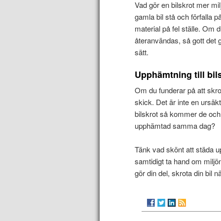
Vad gör en bilskrot mer milj
gamla bil stå och förfalla
material på fel ställe. Om d
återanvändas, så gott det g
sätt.
Upphämtning till bil
Om du funderar på att skrota
skick. Det är inte en ursäkt
bilskrot så kommer de och h
upphämtad samma dag?
Tänk vad skönt att städa u
samtidigt ta hand om miljön
gör din del, skrota din bil