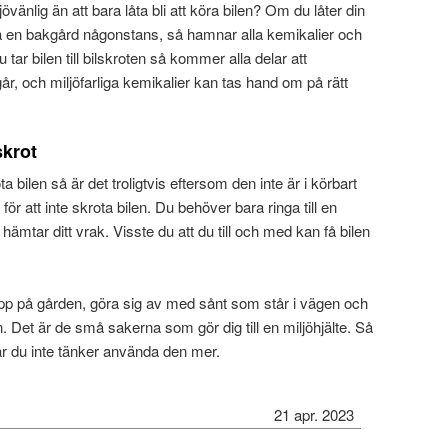
övänlig än att bara låta bli att köra bilen? Om du låter din
 på en bakgård någonstans, så hamnar alla kemikalier och
u tar bilen till bilskroten så kommer alla delar att
år, och miljöfarliga kemikalier kan tas hand om på rätt
skrot
 bilen så är det troligtvis eftersom den inte är i körbart
 för att inte skrota bilen. Du behöver bara ringa till en
ämtar ditt vrak. Visste du att du till och med kan få bilen
pp på gården, göra sig av med sånt som står i vägen och
. Det är de små sakerna som gör dig till en miljöhjälte. Så
 när du inte tänker använda den mer.
21 apr. 2023